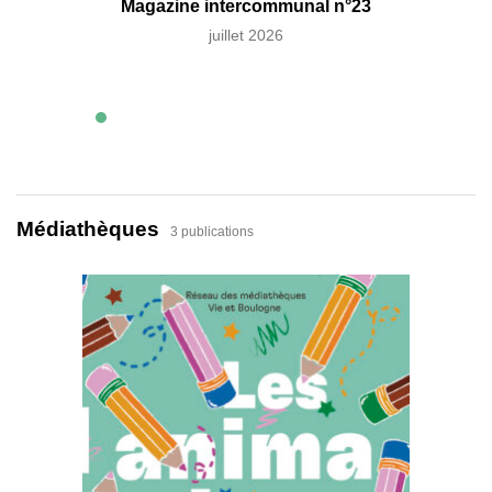
Magazine intercommunal n°23
Ma
juillet 2026
Médiathèques
3 publications