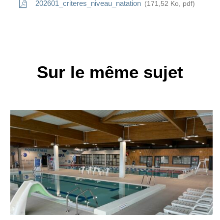
202601_criteres_niveau_natation
171,52
Ko
, pdf
Sur le même sujet