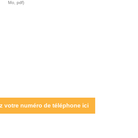
Mo
, pdf
You
z votre numéro de téléphone ici