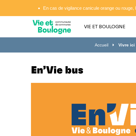
Gestion des traceurs
En cas de vigilance canicule orange ou rouge, l
VIE ET BOULOGNE
Accueil
Vivre ici
En’Vie bus