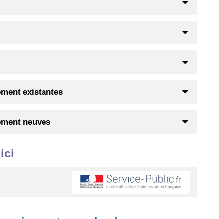
sement existantes
sement neuves
ici