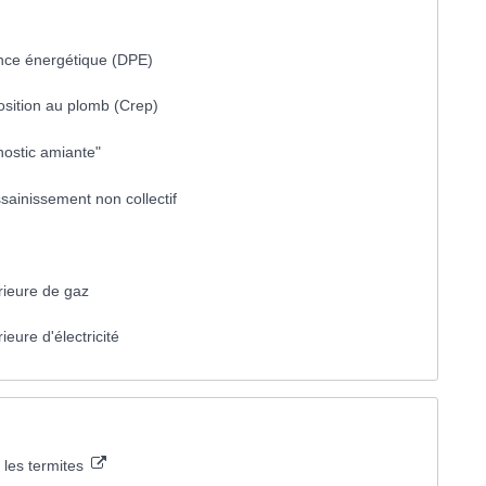
ance énergétique (DPE)
position au plomb (Crep)
nostic amiante"
assainissement non collectif
érieure de gaz
rieure d'électricité
les termites