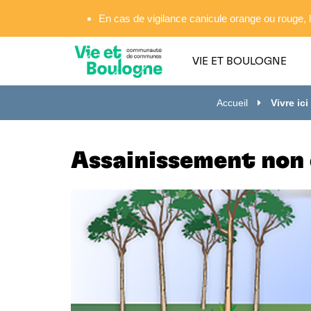
Gestion des traceurs
En cas de vigilance canicule orange ou rouge, l
VIE ET BOULOGNE
Accueil
Vivre ici
Assainissement non 