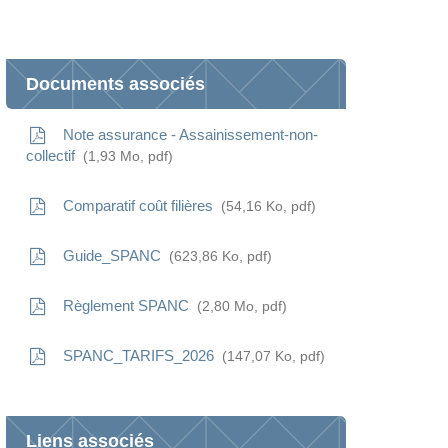
You
Documents associés
Note assurance - Assainissement-non-
collectif
1,93
Mo
, pdf
Comparatif coût filières
54,16
Ko
, pdf
Guide_SPANC
623,86
Ko
, pdf
Règlement SPANC
2,80
Mo
, pdf
SPANC_TARIFS_2026
147,07
Ko
, pdf
Liens associés