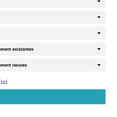
sement existantes
sement neuves
ici