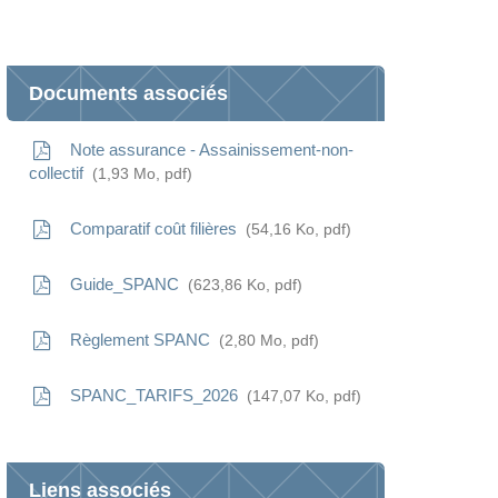
You
Documents associés
Note assurance - Assainissement-non-
collectif
1,93
Mo
, pdf
Comparatif coût filières
54,16
Ko
, pdf
Guide_SPANC
623,86
Ko
, pdf
Règlement SPANC
2,80
Mo
, pdf
SPANC_TARIFS_2026
147,07
Ko
, pdf
Liens associés