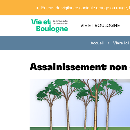
Gestion des traceurs
En cas de vigilance canicule orange ou rouge, l
VIE ET BOULOGNE
Accueil
Vivre ici
Assainissement non 