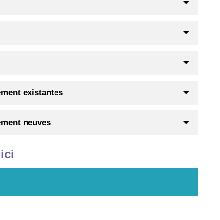
sement existantes
sement neuves
ici