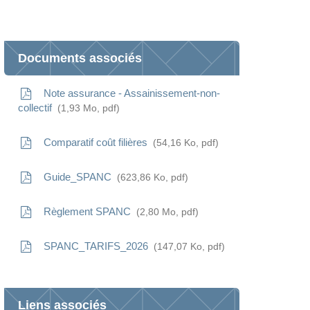
You
Documents associés
Note assurance - Assainissement-non-
collectif
1,93
Mo
, pdf
Comparatif coût filières
54,16
Ko
, pdf
Guide_SPANC
623,86
Ko
, pdf
Règlement SPANC
2,80
Mo
, pdf
SPANC_TARIFS_2026
147,07
Ko
, pdf
Liens associés