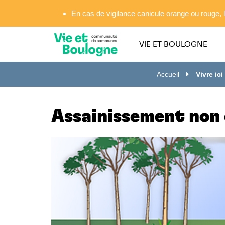
Gestion des traceurs
En cas de vigilance canicule orange ou rouge, l
VIE ET BOULOGNE
Accueil
Vivre ici
Assainissement non 