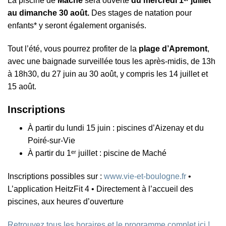
La piscine de
Maché
sera ouverte
du mercredi 1ᵉʳ juillet
au dimanche 30 août.
Des stages de natation pour
enfants* y seront également organisés.
Tout l’été, vous pourrez profiter de la
plage d’Apremont
,
avec une baignade surveillée tous les après-midis, de 13h
à 18h30, du 27 juin au 30 août, y compris les 14 juillet et
15 août.
Inscriptions
À partir du lundi 15 juin : piscines d’Aizenay et du
Poiré-sur-Vie
À partir du 1ᵉʳ juillet : piscine de Maché
Inscriptions possibles sur :
www.vie-et-boulogne.fr
•
L’application HeitzFit 4 • Directement à l’accueil des
piscines, aux heures d’ouverture
Retrouvez tous les horaires et le programme complet ici !