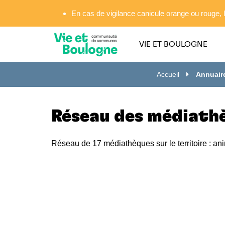
Gestion des traceurs
En cas de vigilance canicule orange ou rouge, l
VIE ET BOULOGNE
Accueil
Annuair
Réseau des médiathè
Réseau de 17 médiathèques sur le territoire : ani