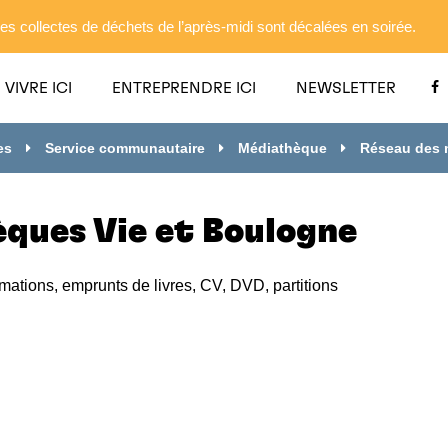
es collectes de déchets de l’après-midi sont décalées en soirée.
VIVRE ICI
ENTREPRENDRE ICI
NEWSLETTER
es
Service communautaire
Médiathèque
Réseau des 
ques Vie et Boulogne
mations, emprunts de livres, CV, DVD, partitions