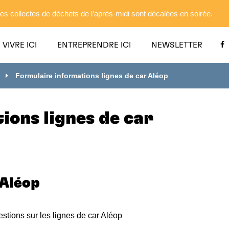
es collectes de déchets de l’après-midi sont décalées en soirée.
VIVRE ICI
ENTREPRENDRE ICI
NEWSLETTER
Formulaire informations lignes de car Aléop
ions lignes de car
Aléop
stions sur les lignes de car Aléop