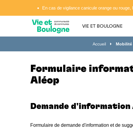
Gestion des traceurs
En cas de vigilance canicule orange ou rouge, l
VIE ET BOULOGNE
Accueil
Mobilité
Formulaire informat
Aléop
Demande d'information 
Formulaire de demande d'information et de sugge