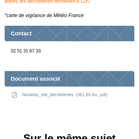
préfet, les déchèteries fermeront à 12h.
*carte de vigilance de Météo France
Contact
02 51 31 67 33
Document associé
horaires_ete_decheteries
361,85
Ko
, pdf
Sur le même sujet