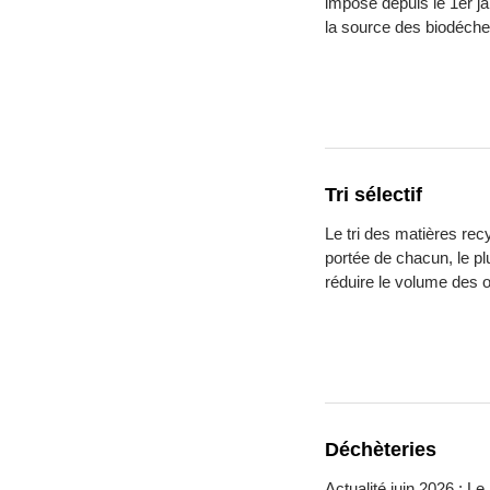
impose depuis le 1er jan
la source des biodéche
Tri sélectif
Le tri des matières rec
portée de chacun, le plu
réduire le volume des
Déchèteries
Actualité juin 2026 : Le