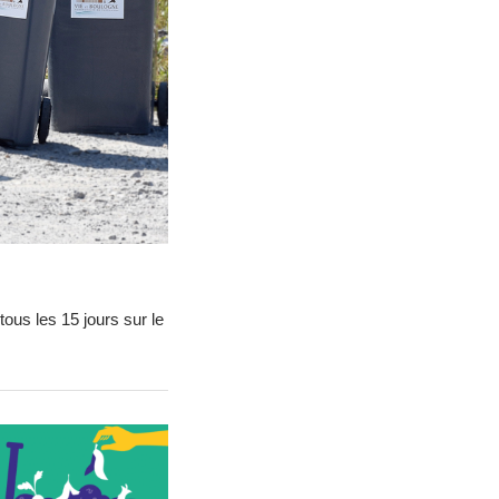
You
ous les 15 jours sur le